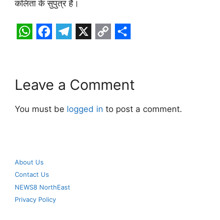
कलिता के सुपुत्र हैं।
W
F
T
X
C
S
h
a
e
o
h
a
c
l
p
a
Leave a Comment
t
e
e
y
r
s
b
g
L
e
You must be
logged in
to post a comment.
A
o
r
i
p
o
a
n
p
k
m
k
About Us
Contact Us
NEWS8 NorthEast
Privacy Policy